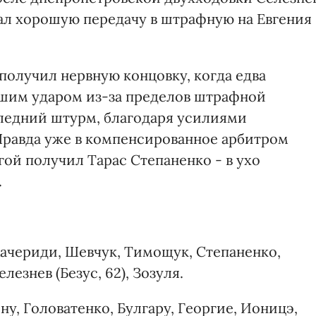
лал хорошую передачу в штрафную на Евгения
олучил нервную концовку, когда едва
шим ударом из-за пределов штрафной
оследний штурм, благодаря усилиями
 Правда уже в компенсированное арбитром
гой получил Тарас Степаненко - в ухо
.
 Хачериди, Шевчук, Тимощук, Степаненко,
лезнев (Безус, 62), Зозуля.
ну, Головатенко, Булгару, Георгие, Ионицэ,