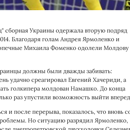
ц" сборная Украины одержала вторую подряд
014. Благодаря голам Андрея Ярмоленко и
одопечные Михаила Фоменко одолели Молдову
краинцы должны были дважды забивать:
ень удачно среагировал Евгений Хачериди, а
рать голкипера молдован Намашко. До конца
лько раз упустили возможность выйти вперед
ся и после перерыва, показалось, что вновь с
проблемы. Но ситуацию разрядил Ярмоленко,
после днепропетровской двухходовки Селезне