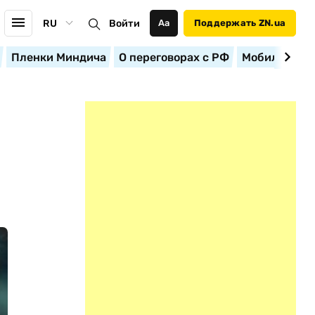
RU
Войти
Аа
Поддержать ZN.ua
Пленки Миндича
О переговорах с РФ
Мобилизация