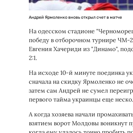
Андрей Ярмоленко вновь открыл счет в матче
На одесском стадионе "Черноморе
победу в отборочном турнире ЧМ-2
Евгения Хачериди из "Динамо", п
2:1.
На исходе 10-й минуте поединка у
сначала на скидку Ярмоленко не оч
затем сам Андрей не сумел переиг
первого тайма украинцы еще неско
А когда хозяева начали промахивать
взятием ворот Молдовы воникнут 
когда ему удалось точно пробить 