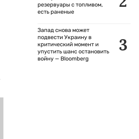
2
резервуары с топливом,
есть раненые
Запад снова может
подвести Украину в
3
критический момент и
упустить шанс остановить
войну — Bloomberg
а