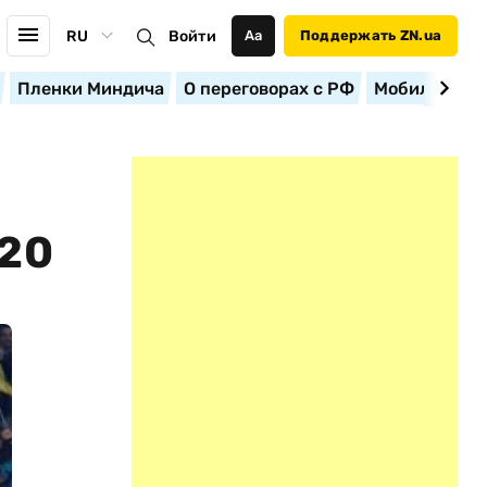
RU
Войти
Аа
Поддержать ZN.ua
Пленки Миндича
О переговорах с РФ
Мобилизация
20