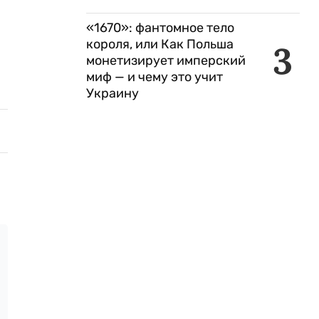
«1670»: фантомное тело
короля, или Как Польша
3
монетизирует имперский
миф — и чему это учит
Украину