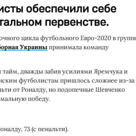
исты обеспечили себе
тальном первенстве.
рочного цикла футбольного Евро-2020 в групп
борная Украины
принимала команду
 тайм, дважды забив усилиями Яремчука и
инским футболистам пришлось сложнее из-за
льти от Роналду, но подопечные Шевченко
имальную победу.
оналду, 73 (с пенальти).