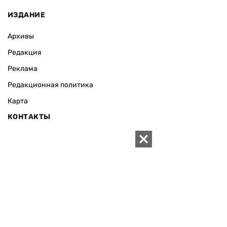
ИЗДАНИЕ
Архивы
Редакция
Реклама
Редакционная политика
Карта
КОНТАКТЫ
01010 Киев, ул. Князей Острожских, 19/1
Телефон редакции:
+380 (44) 280-04-85
Электронная почта редакции:
zn94@ukr.net
Электронная почта службы новостей:
editor@zn.ua
СОЦСЕТИ