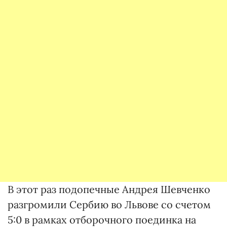
В этот раз подопечные Андрея Шевченко
разгромили Сербию во Львове со счетом
5:0 в рамках отборочного поединка на