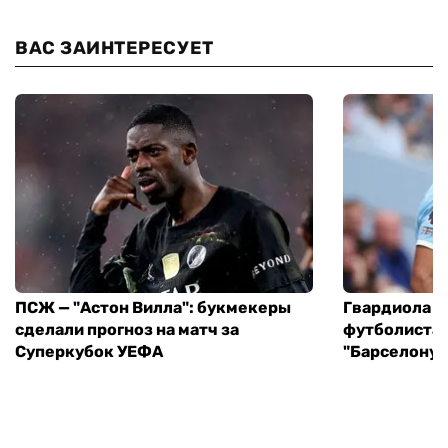
ВАС ЗАИНТЕРЕСУЕТ
ПСЖ — "Астон Вилла": букмекеры
Гвардиола у
сделали прогноз на матч за
футболиста 
Суперкубок УЕФА
"Барселону"