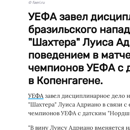
© faeri.ru
УЕФА завел дисцип
бразильского напа
"Шахтера" Луиса Ад
поведением в матче
чемпионов УЕФА с 
в Копенгагене.
УЕФА
завел дисциплинарное дело н
"Шахтера" Луиса Адриано в связи с
чемпионов УЕФА с датским "Нордше
"В вину Луису Адриано вменяется 