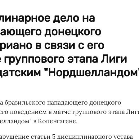
линарное дело на
дающего донецкого
риано в связи с его
 группового этапа Лиги
датским "Нордшелландом
а бразильского нападающего донецкого
 его поведением в матче группового этапа Лиг
лландом" в Копенгагене.
нарушение статьи 5 дисциплинарного устава