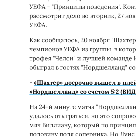
УЕФА - "Принципы поведения". Ко
рассмотрит дело во вторник, 27 но
УЕФА.
Как сообщалось, 20 ноября "Шахте
чемпионов УЕФА из группы, в кот
трофея "Челси" и лучшей команде 
обыграл в гостях "Нордшелланд" со 
-
«Шахтер» досрочно вышел в пле
«Нордшелланд» со счетом 5:2 (ВИД
На 24-й минуте матча "Нордшелланд
удалось отыграться, но это сопро
мяч Виллиану, который по принципу
половину поля соперника. Но Луис