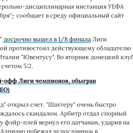
нтрольно-дисциплинарная инстанция УЕФА
ября"¸- сообщает в среду официальный сайт
р"
досрочно вышел в 1/8 финала
Лиги
орой противостоял действующему обладателю
Италии "Ювентусу". Во вторник донецкий клу
счетом 5:2.
й-офф Лиги чемпионов, обыграв
ЕО)
" открыл счет. "Шахтеру" очень быстро
вождалось скандалом. Арбитр отдал спорный
 фэйр-плей вернул его датчанам, ударив на
 Адриано побежал за посланным в