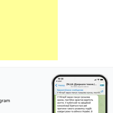
egram