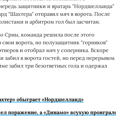
очередь защитники и вратарь "Нордшелланда"
рд "Шахтера" отправил мяч в ворота. После
листами и арбитром гол был засчитан.
ио Срны, команда решила после этого
в свои ворота, но полузащитник "горняков"
тнеров и отобрал мяч у соперника. Вскоре
и забил в ворота гостей, но перед перерывом
айме забил три безответных гола и одержал
ахтер» обыграет «Нордшелланд»
пел поражение, а «Динамо» всухую проиграл