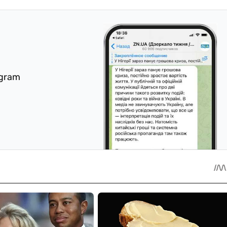
egram