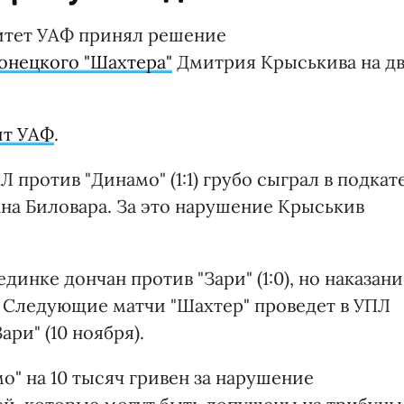
тет УАФ принял решение
онецкого "Шахтера"
Дмитрия Крыськива на дв
йт УАФ
.
Л против "Динамо" (1:1) грубо сыграл в подкат
на Биловара. За это нарушение Крыськив
динке дончан против "Зари" (1:0), но наказани
. Следующие матчи "Шахтер" проведет в УПЛ
ари" (10 ноября).
" на 10 тысяч гривен за нарушение