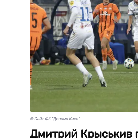
© Сайт ФК "Динамо Киев"
Дмитрий Крыськив п