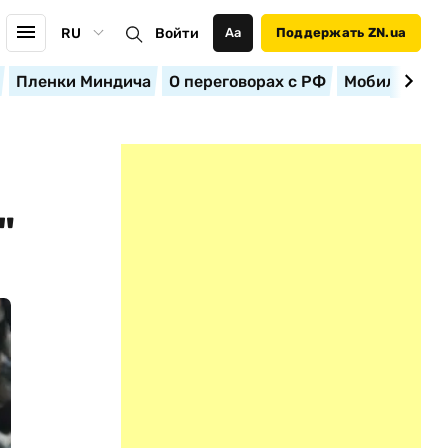
RU
Войти
Аа
Поддержать ZN.ua
Пленки Миндича
О переговорах с РФ
Мобилизация
"