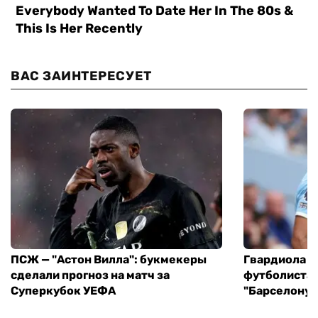
ВАС ЗАИНТЕРЕСУЕТ
ПСЖ — "Астон Вилла": букмекеры
Гвардиола у
сделали прогноз на матч за
футболиста 
Суперкубок УЕФА
"Барселону"