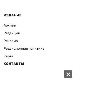
ИЗДАНИЕ
Архивы
Редакция
Реклама
Редакционная политика
Карта
КОНТАКТЫ
01010 Киев, ул. Князей Острожских, 19/1
Телефон редакции:
+380 (44) 280-04-85
Электронная почта редакции:
zn94@ukr.net
Электронная почта службы новостей:
editor@zn.ua
СОЦСЕТИ