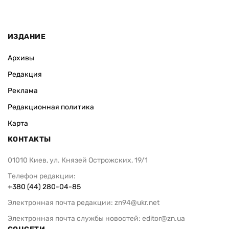
Украинская Премьер-лига:
Инфантино о
результаты всех матчей второго
обменять фи
тура, видео голов (обновляется)
поддержку 
отрицает
ИЗДАНИЕ