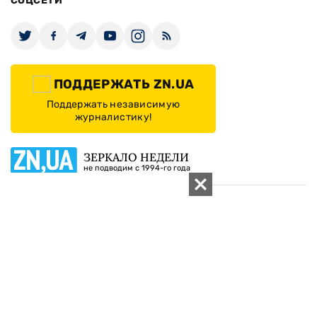
Архивы
Редакция
Реклама
Редакционная политика
Карта
КОНТАКТЫ
01010 Киев, ул. Князей Острожских, 19/1
Телефон редакции:
+380 (44) 280-04-85
Электронная почта редакции:
zn94@ukr.net
Электронная почта службы новостей:
editor@zn.ua
СОЦСЕТИ