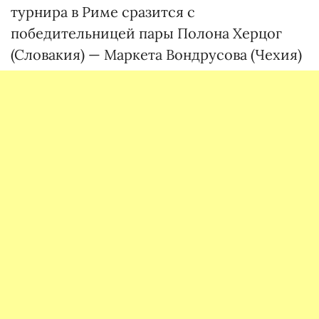
турнира в Риме сразится с
победительницей пары Полона Херцог
(Словакия) — Маркета Вондрусова (Чехия)