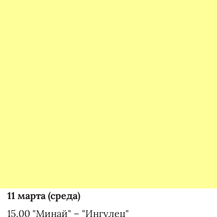
11 марта (среда)
15.00 "Минай" – "Ингулец"