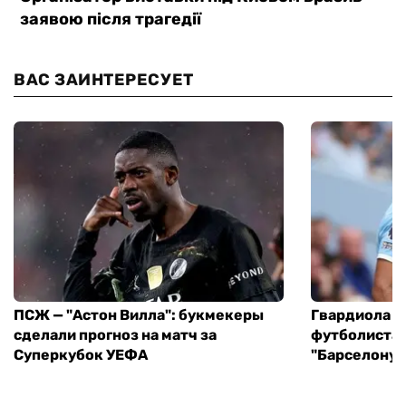
ВАС ЗАИНТЕРЕСУЕТ
ПСЖ — "Астон Вилла": букмекеры
Гвардиола у
сделали прогноз на матч за
футболиста 
Суперкубок УЕФА
"Барселону"