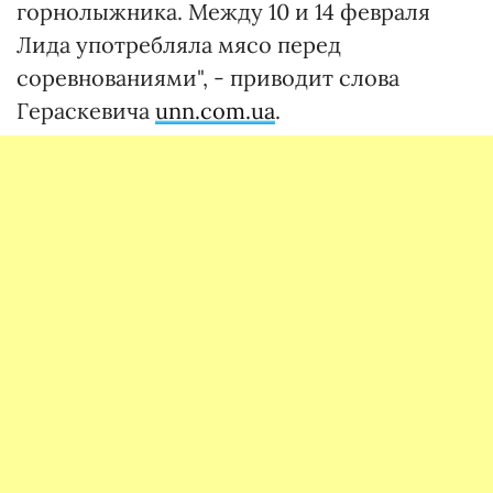
горнолыжника. Между 10 и 14 февраля
Лида употребляла мясо перед
соревнованиями", - приводит слова
Гераскевича
unn.com.ua
.