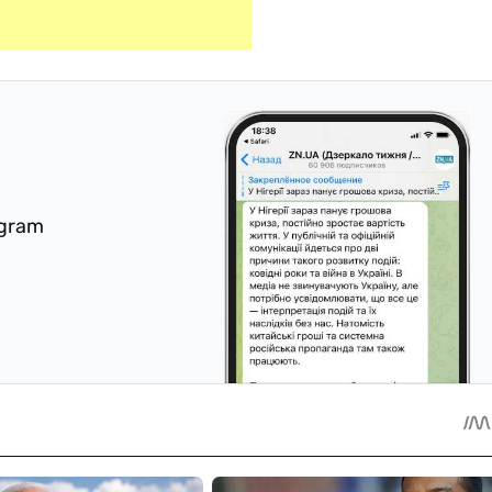
egram