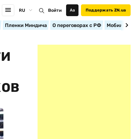
RU
Войти
Аа
Поддержать ZN.ua
Пленки Миндича
О переговорах с РФ
Мобилизация
ТИ
КОВ