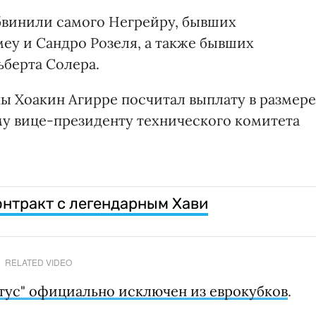
бвинили самого Негрейру, бывших
еу и Сандро Розеля, а также бывших
ьберта Солера.
ны Хоакин Агирре посчитал выплату в размере
му вице-президенту технического комитета
онтракт с легендарным Хави
RELATED VIDEO
тус" официально исключен из еврокубков
.