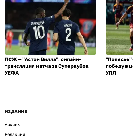
ПСЖ — "Астон Вилла": онлайн-
"Полесье" о
трансляция матча за Суперкубок
победу в це
УЕФА
УПЛ
ИЗДАНИЕ
Архивы
Редакция