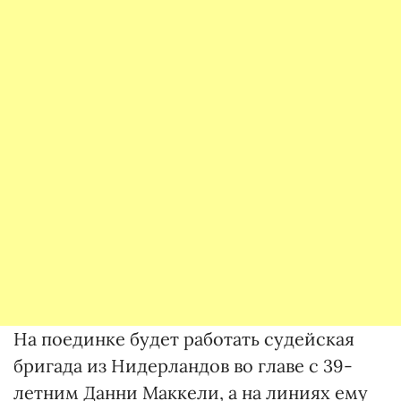
На поединке будет работать судейская
бригада из Нидерландов во главе с 39-
летним Данни Маккели, а на линиях ему