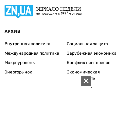
ЗЕРКАЛО НЕДЕЛИ
не подводим с 1994-го года
АРХИВ
Внутренняя политика
Социальная защита
Международная политика
Зарубежная экономика
Макроуровень
Конфликт интересов
Энергорынок
Экономическая
безопасность
Приватизация
Персоналии
Экономика регионов
Социум
Наука
История
Технологии
Круг семьи
Среда обитания
Туризм
Церковь
Собственность