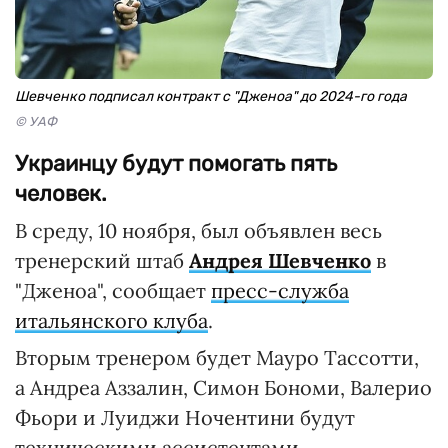
Шевченко подписал контракт с "Дженоа" до 2024-го года
© УАФ
Украинцу будут помогать пять
человек.
В среду, 10 ноября, был объявлен весь
тренерский штаб
Андрея Шевченко
в
"Дженоа", сообщает
пресс-служба
итальянского клуба
.
Вторым тренером будет Мауро Тассотти,
а Андреа Аззалин, Симон Бономи, Валерио
Фьори и Луиджи Ночентини будут
техническими ассистентами.