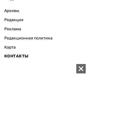
Архивы
Редакция
Реклама
Редакционная политика
Карта
КОНТАКТЫ
01010 Киев, ул. Князей Острожских, 19/1
Телефон редакции:
+380 (44) 280-04-85
Электронная почта редакции:
zn94@ukr.net
Электронная почта службы новостей:
editor@zn.ua
СОЦСЕТИ