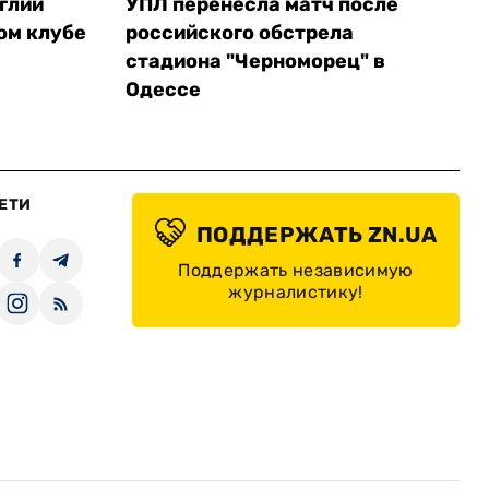
глии
УПЛ перенесла матч после
ом клубе
российского обстрела
стадиона "Черноморец" в
Одессе
ЕТИ
ПОДДЕРЖАТЬ ZN.UA
Поддержать независимую
журналистику!