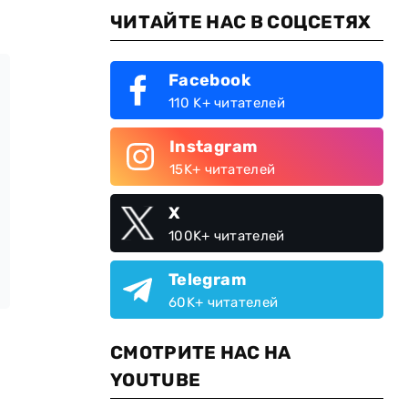
ЧИТАЙТЕ НАС В СОЦСЕТЯХ
Facebook
110 K+ читателей
Instagram
15K+ читателей
X
100K+ читателей
Telegram
60K+ читателей
СМОТРИТЕ НАС НА
YOUTUBE