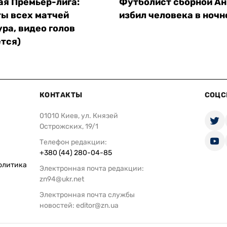
ая Премьер-лига:
Футболист сборной Ан
ты всех матчей
избил человека в ночн
ура, видео голов
тся)
КОНТАКТЫ
СОЦС
01010 Киев, ул. Князей
Острожских, 19/1
Телефон редакции:
+380 (44) 280-04-85
олитика
Электронная почта редакции:
zn94@ukr.net
Электронная почта службы
новостей:
editor@zn.ua