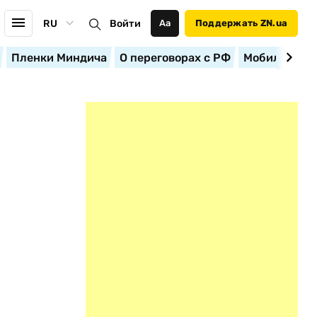
RU
Войти
Аа
Поддержать ZN.ua
Пленки Миндича
О переговорах с РФ
Мобилизация