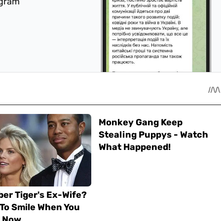
egram