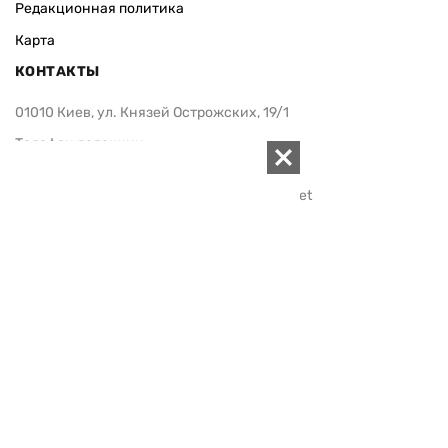
Редакционная политика
Карта
КОНТАКТЫ
01010 Киев, ул. Князей Острожских, 19/1
Телефон редакции:
+380 (44) 280-04-85
Электронная почта редакции:
zn94@ukr.net
Электронная почта службы новостей:
editor@zn.ua
СОЦСЕТИ
ПОДДЕРЖАТЬ ZN.UA
Поддержать независимую
журналистику!