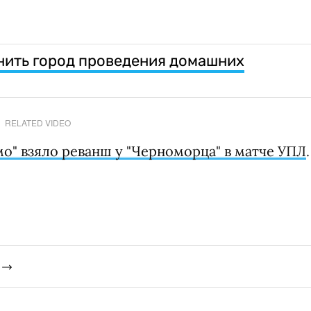
нить город проведения домашних
RELATED VIDEO
о" взяло реванш у "Черноморца" в матче УПЛ
.