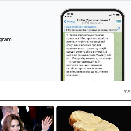
egram