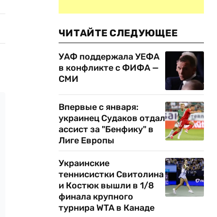
ЧИТАЙТЕ СЛЕДУЮЩЕЕ
УАФ поддержала УЕФА
в конфликте с ФИФА —
СМИ
Впервые с января:
украинец Судаков отдал
ассист за "Бенфику" в
Лиге Европы
Украинские
теннисистки Свитолина
и Костюк вышли в 1/8
финала крупного
турнира WTA в Канаде