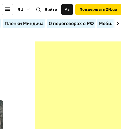
RU
Войти
Аа
Поддержать ZN.ua
Пленки Миндича
О переговорах с РФ
Мобилизация