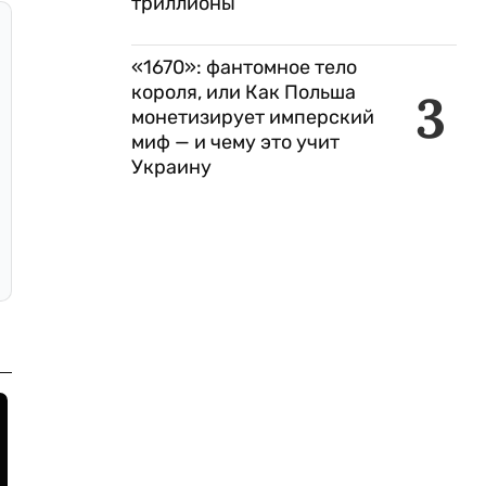
триллионы
«1670»: фантомное тело
короля, или Как Польша
3
монетизирует имперский
миф — и чему это учит
Украину