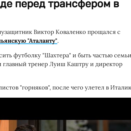
де перед трансфером в
олузащитник Виктор Коваленко прощался с
ьянскую "Аталанту"
.
сить футболку "Шахтера" и быть частью семь
ли главный тренер Луиш Каштру и директор
истов "горняков", после чего улетел в Итали