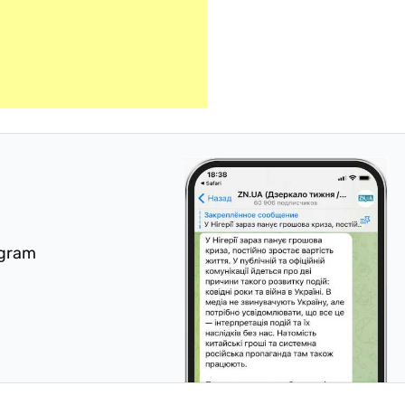
egram