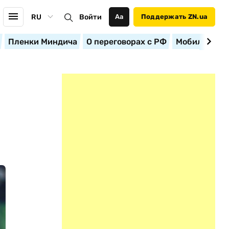
RU
Войти
Аа
Поддержать ZN.ua
Пленки Миндича
О переговорах с РФ
Мобилизация