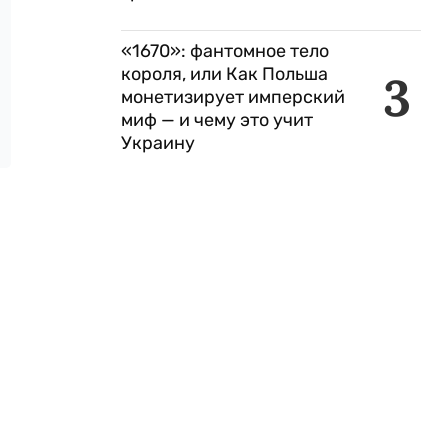
«1670»: фантомное тело
короля, или Как Польша
3
монетизирует имперский
миф — и чему это учит
Украину