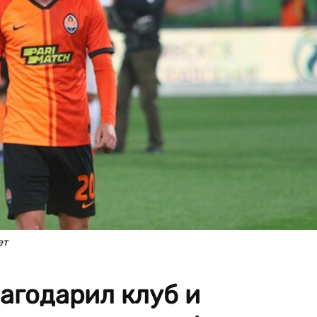
ет
агодарил клуб и