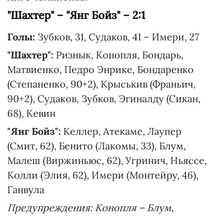
"Шахтер" – "Янг Бойз" – 2:1
Голы:
Зубков, 31, Судаков, 41 – Имери, 27
"Шахтер":
Ризнык, Конопля, Бондарь,
Матвиенко, Педро Энрике, Бондаренко
(Степаненко, 90+2), Крыськив (Франьич,
90+2), Судаков, Зубков, Эгиналду (Сикан,
68), Кевин
"Янг Бойз":
Келлер, Атекаме, Лаупер
(Смит, 62), Бенито (Лакомы, 33), Блум,
Малеш (Виржиньюс, 62), Угринич, Ньяссе,
Колли (Элия, 62), Имери (Монтейру, 46),
Ганвула
Предупреждения: Конопля – Блум,