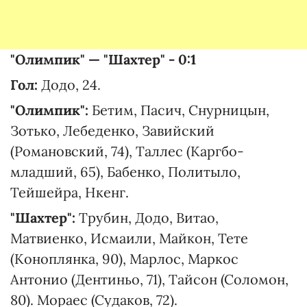
"Олимпик" — "Шахтер" - 0:1
Гол:
Додо, 24.
"Олимпик":
Бетим, Пасич, Снурницын,
Зотько, Лебеденко, Завийский
(Романовский, 74), Таллес (Каргбо-
младший, 65), Бабенко, Политыло,
Тейшейра, Нкенг.
"Шахтер":
Трубин, Додо, Витао,
Матвиенко, Исмаили, Майкон, Тете
(Коноплянка, 90), Марлос, Маркос
Антонио (Дентиньо, 71), Тайсон (Соломон,
80). Мораес (Судаков, 72).