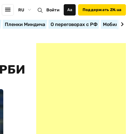
RU
Войти
Аа
Поддержать ZN.ua
Пленки Миндича
О переговорах с РФ
Мобилизация
ЕРБИ