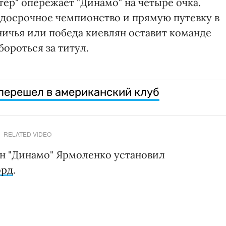
тер" опережает "Динамо" на четыре очка.
 досрочное чемпионство и прямую путевку в
ничья или победа киевлян оставит команде
ороться за титул.
перешел в американский клуб
RELATED VIDEO
ан "Динамо" Ярмоленко установил
орд
.