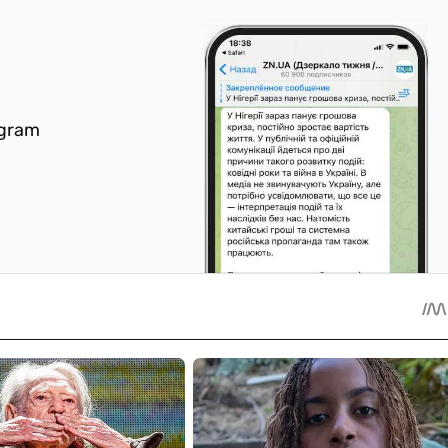
egram