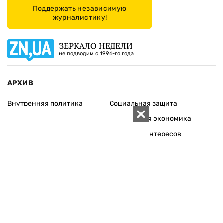
Поддержать независимую
журналистику!
ЗЕРКАЛО НЕДЕЛИ
не подводим с 1994-го года
АРХИВ
Внутренняя политика
Социальная защита
Международная политика
Зарубежная экономика
Макроуровень
Конфликт интересов
Энергорынок
Экономическая
безопасность
Приватизация
Персоналии
Экономика регионов
Социум
Наука
История
Технологии
Круг семьи