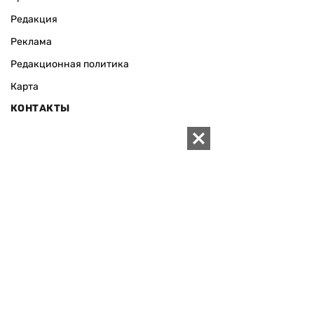
Редакция
Реклама
Редакционная политика
Карта
КОНТАКТЫ
01010 Киев, ул. Князей Острожских, 19/1
Телефон редакции:
+380 (44) 280-04-85
Электронная почта редакции:
zn94@ukr.net
Электронная почта службы новостей:
editor@zn.ua
СОЦСЕТИ