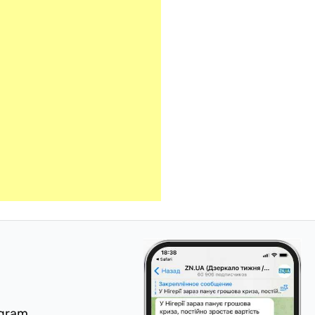
egram