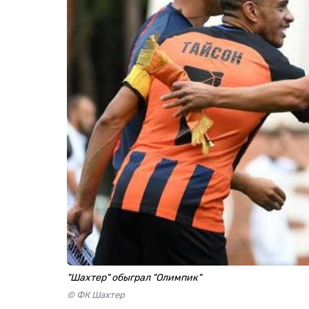
"Шахтер" обыграл "Олимпик"
© ФК Шахтер