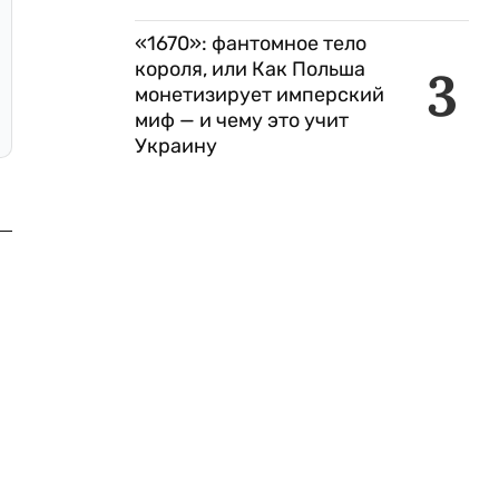
«1670»: фантомное тело
короля, или Как Польша
3
монетизирует имперский
миф — и чему это учит
Украину