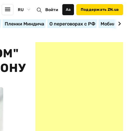
RU
Войти
Аа
Поддержать ZN.ua
Пленки Миндича
О переговорах с РФ
Мобилизация
ОМ"
ЗОНУ