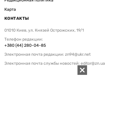
Редакционная политика
Карта
КОНТАКТЫ
01010 Киев, ул. Князей Острожских, 19/1
Телефон редакции:
+380 (44) 280-04-85
Электронная почта редакции:
zn94@ukr.net
Электронная почта службы новостей:
editor@zn.ua
СОЦСЕТИ
ПОДДЕРЖАТЬ ZN.UA
Поддержать независимую
журналистику!