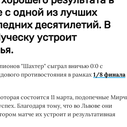
 с одной из лучших
едних десятилетий. В
уческу устроит
ья.
пионов "Шахтер" сыграл вничью 0:0 с
ндового противостояния в рамках
1/8 финала
оторая состоится 11 марта, подопечные Мирч
пех. Благодаря тому, что во Львове они
втором матче их устроит и результативная