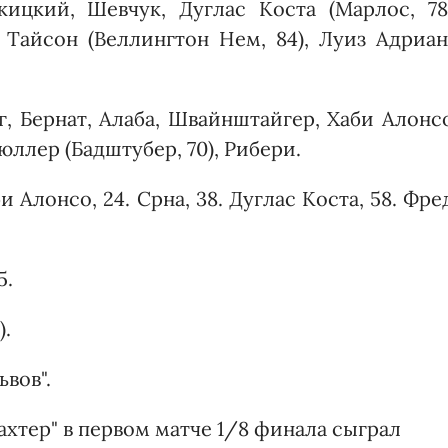
кицкий, Шевчук, Дуглас Коста (Марлос, 78)
 Тайсон (Веллингтон Нем, 84), Луиз Адриан
, Бернат, Алаба, Швайнштайгер, Хаби Алонс
Мюллер (Бадштубер, 70), Рибери.
и Алонсо, 24. Срна, 38. Дуглас Коста, 58. Фре
5.
).
ьвов".
ахтер" в первом матче 1/8 финала сыграл