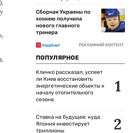
,
у
Сборная Украины по
хоккею получила
нового главного
тренера
о,
ПОПУЛЯРНОЕ
д,
Кличко рассказал, успеет
ли Киев восстановить
1
энергетические объекты к
началу отопительного
сезона
Ставка на будущее: куда
2
Япония инвестирует
триллионы