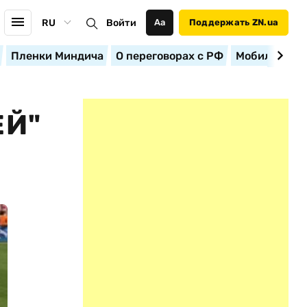
RU
Войти
Аа
Поддержать ZN.ua
Пленки Миндича
О переговорах с РФ
Мобилизация
ЕЙ"