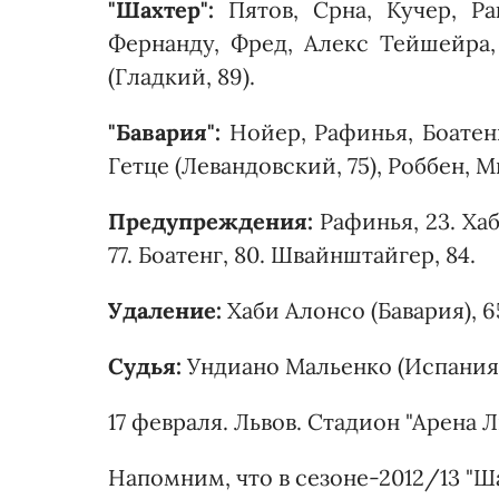
"Шахтер":
Пятов, Срна, Кучер, Ра
Фернанду, Фред, Алекс Тейшейра,
(Гладкий, 89).
"Бавария":
Нойер, Рафинья, Боатенг
Гетце (Левандовский, 75), Роббен, 
Предупреждения:
Рафинья, 23. Хаб
77. Боатенг, 80. Швайнштайгер, 84.
Удаление:
Хаби Алонсо (Бавария), 6
Судья:
Ундиано Мальенко (Испания
17 февраля. Львов. Стадион "Арена Л
Напомним, что в сезоне-2012/13 "Ш