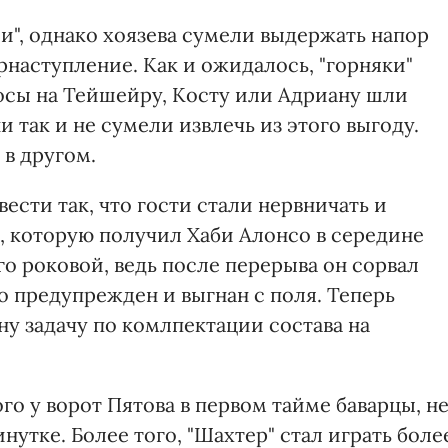
ии", однако хоязева сумели выдержать напор
рнаступление. Как и ожидалось, "горняки"
росы на Тейшейру, Косту или Адриану шли
и так и не сумели извлечь из этого выгоду.
 в другом.
вести так, что гости стали нервничать и
, которую получил Хаби Алонсо в середине
его роковой, ведь после перерыва он сорвал
но предупрежден и выгнан с поля. Теперь
у задачу по комлпектации состава на
го у ворот Пятова в первом тайме баварцы, н
нутке. Более того, "Шахтер" стал играть боле