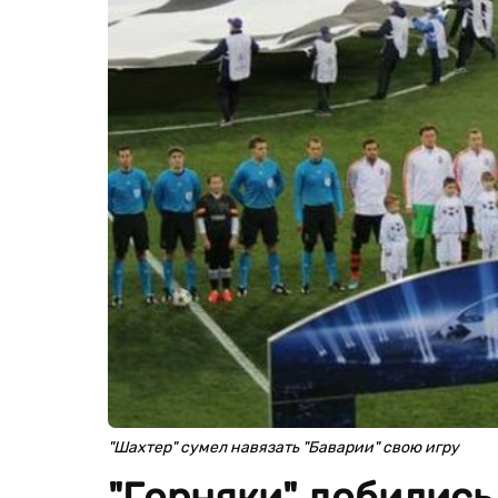
"Шахтер" сумел навязать "Баварии" свою игру
"Горняки" добились