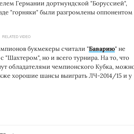
телем Германии дортмундской "Боруссией",
езде "горняки" были разгромлены оппонентом
RELATED VIDEO
емпионов букмекеры считали "
Баварию
" не
"Шахтером", но и всего турнира. На то, что
нут обладателями чемпионского Кубка, можн
акже хорошие шансы выиграть ЛЧ-2014/15 и у