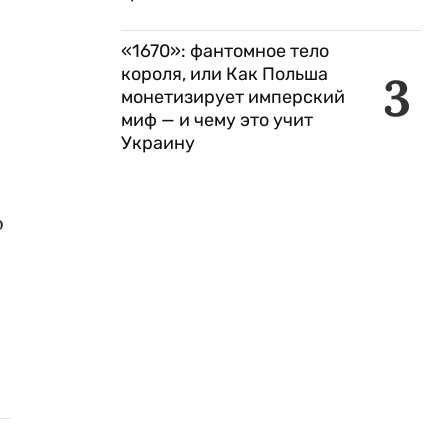
«1670»: фантомное тело
короля, или Как Польша
3
монетизирует имперский
миф — и чему это учит
Украину
о