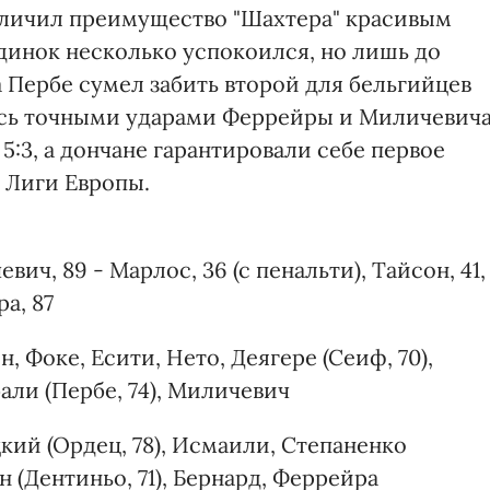
еличил преимущество "Шахтера" красивым
динок несколько успокоился, но лишь до
 Пербе сумел забить второй для бельгийцев
ись точными ударами Феррейры и Миличевича
 5:3, а дончане гарантировали себе первое
 Лиги Европы.
вич, 89 - Марлос, 36 (с пенальти), Тайсон, 41,
а, 87
 Фоке, Есити, Нето, Деягере (Сеиф, 70),
бали (Пербе, 74), Миличевич
цкий (Ордец, 78), Исмаили, Степаненко
н (Дентиньо, 71), Бернард, Феррейра