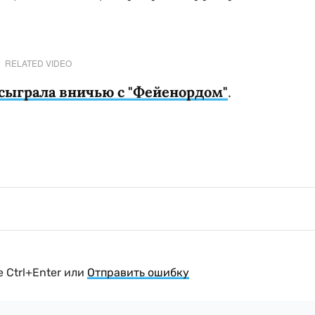
RELATED VIDEO
 сыграла вничью с "Фейенордом"
.
 Ctrl+Enter или
Отправить ошибку