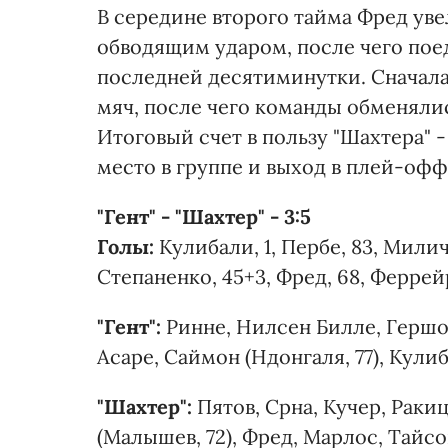
В середине второго тайма Фред ув
обводящим ударом, после чего пое
последней десятиминутки. Сначала
мяч, после чего команды обменял
Итоговый счет в пользу "Шахтера" -
место в группе и выход в плей-офф
"Гент" - "Шахтер" - 3:5
Голы:
Кулибали, 1, Пербе, 83, Миличе
Степаненко, 45+3, Фред, 68, Феррейр
"Гент":
Ринне, Нилсен Билле, Гершон,
Асаре, Саймон (Ндонгаля, 77), Кули
"Шахтер":
Пятов, Срна, Кучер, Раки
(Малышев, 72), Фред, Марлос, Тайсо