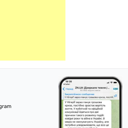
egram