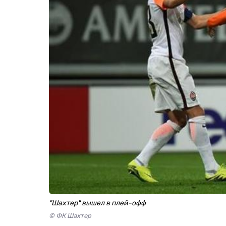
"Шахтер" вышел в плей-офф
© ФК Шахтер