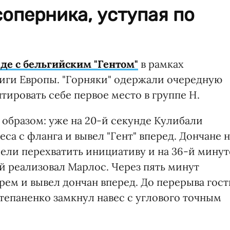
соперника, уступая по
де с бельгийским "Гентом"
в рамках
Лиги Европы. "Горняки" одержали очередную
тировать себе первое место в группе H.
 образом: уже на 20-й секунде Кулибали
са с фланга и вывел "Гент" вперед. Дончане 
умели перехватить инициативу и на 36-й минут
й реализовал Марлос. Через пять минут
рем и вывел дончан вперед. До перерыва гост
тепаненко замкнул навес с углового точным