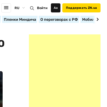
RU
Войти
Аа
Поддержать ZN.ua
Пленки Миндича
О переговорах с РФ
Мобилизация
О