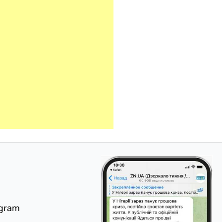
egram