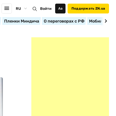
RU
Войти
Аа
Поддержать ZN.ua
Пленки Миндича
О переговорах с РФ
Мобилизация