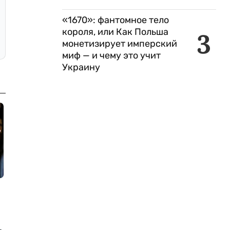
«1670»: фантомное тело
короля, или Как Польша
3
монетизирует имперский
миф — и чему это учит
Украину