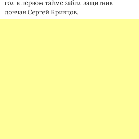
гол в первом тайме забил защитник
дончан Сергей Кривцов.