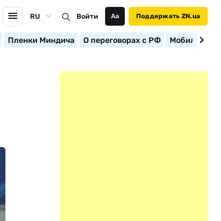
RU
Войти
Аа
Поддержать ZN.ua
Пленки Миндича
О переговорах с РФ
Мобилизация