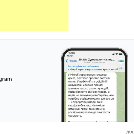
egram