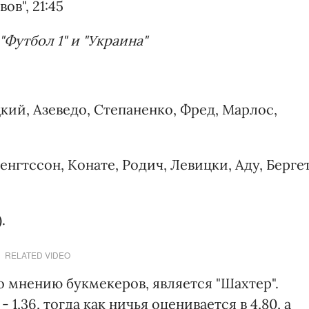
ов", 21:45
Футбол 1" и "Украина"
цкий, Азеведо, Степаненко, Фред, Марлос,
нгтссон, Конате, Родич, Левицки, Аду, Бергет
.
RELATED VIDEO
 мнению букмекеров, является "Шахтер".
1,36, тогда как ничья оценивается в 4,80, а