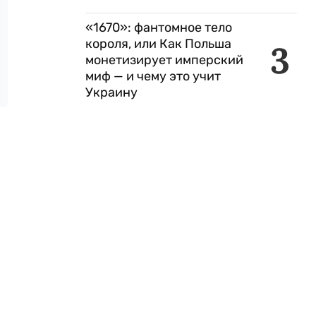
«1670»: фантомное тело
короля, или Как Польша
3
монетизирует имперский
миф — и чему это учит
Украину