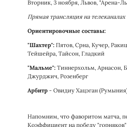
Вторник, 3 ноября, Львов, "Арена-Льв
Прямая трансляция на телеканалах "
Ориентировочные составы:
"Шахтер":
Пятов, Срна, Кучер, Раки
Тейшейра, Тайсон, Гладкий
"Мальме":
Тиннерхольм, Арнасон, Бе
Джурджич, Розенберг
Арбитр
- Овидиу Хацэган (Румыния)
Напомним, что фаворитом матча, по
Коэффициент на победу "горняков" - 