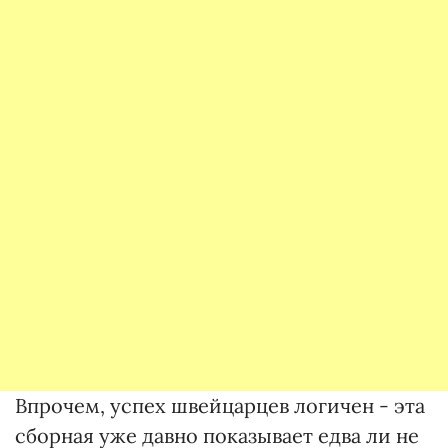
Впрочем, успех швейцарцев логичен - эта
сборная уже давно показывает едва ли не