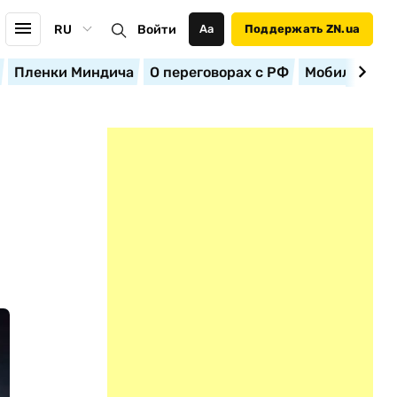
RU
Войти
Аа
Поддержать ZN.ua
Пленки Миндича
О переговорах с РФ
Мобилизация