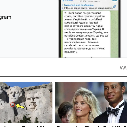
egram