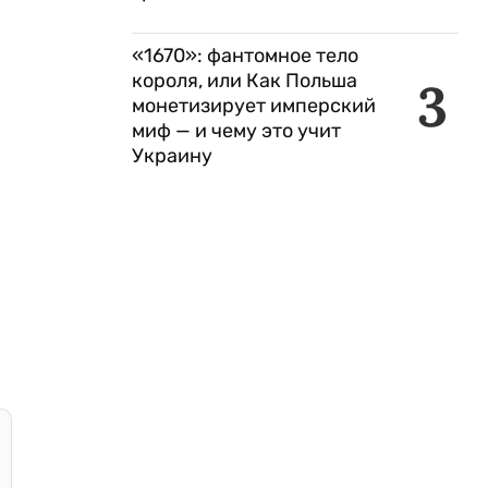
«1670»: фантомное тело
короля, или Как Польша
3
монетизирует имперский
миф — и чему это учит
Украину