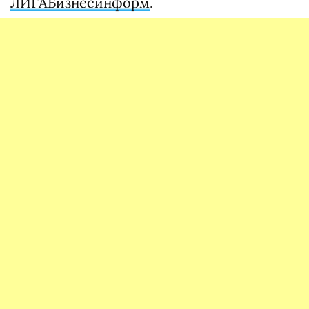
ЛИГАБизнесинформ
.