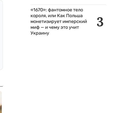
«1670»: фантомное тело
короля, или Как Польша
3
монетизирует имперский
миф — и чему это учит
Украину