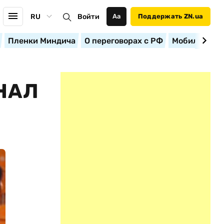
RU
Войти
Аа
Поддержать ZN.ua
Пленки Миндича
О переговорах с РФ
Мобилизация
НАЛ