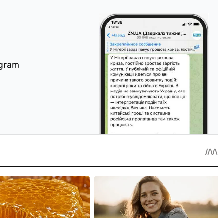
egram