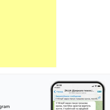
egram