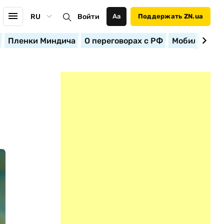
RU
Войти
Аа
Поддержать ZN.ua
Пленки Миндича
О переговорах с РФ
Мобилизация