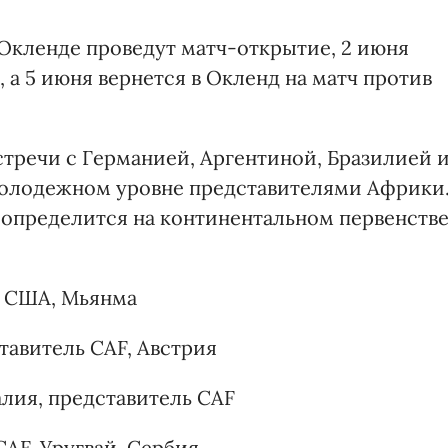
 Окленде проведут матч-открытие, 2 июня
 а 5 июня вернется в Окленд на матч против
стречи с Германией, Аргентиной, Бразилией 
молодежном уровне представителями Африки
ы определится на континентальном первенств
, США, Мьянма
тавитель CAF, Австрия
алия, представитель CAF
CAF, Уругвай, Сербия