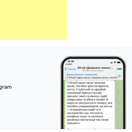
egram