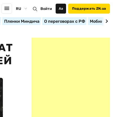
RU
Войти
Аа
Поддержать ZN.ua
Пленки Миндича
О переговорах с РФ
Мобилизация
АТ
ЕЙ