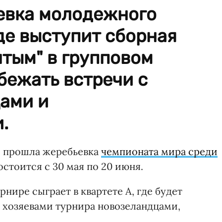
евка молодежного
де выступит сборная
тым" в групповом
бежать встречи с
ами и
.
е прошла жеребьевка
чемпионата мира среди
остоится с 30 мая по 20 июня.
нире сыграет в квартете А, где будет
с хозяевами турнира новозеландцами,