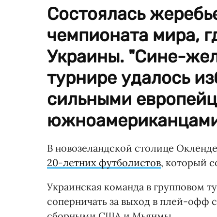
Состоялась жеребь
чемпионата мира, г
Украины. "Сине-жел
турнире удалось из
сильными европейц
южноамериканцами
В новозеландской столице Окленд
20-летних футболистов
, который с
Украинская команда в групповом тур
соперничать за выход в плей-офф 
сборными США и Мьянмы.