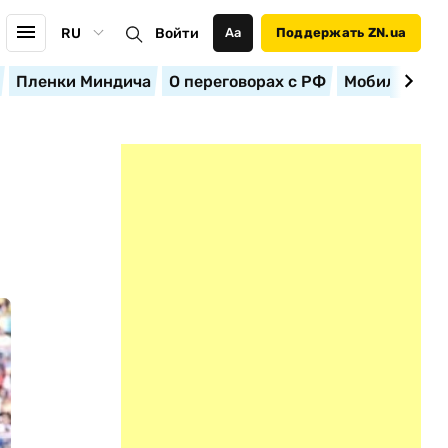
RU
Войти
Аа
Поддержать ZN.ua
Пленки Миндича
О переговорах с РФ
Мобилизация