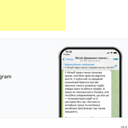
egram