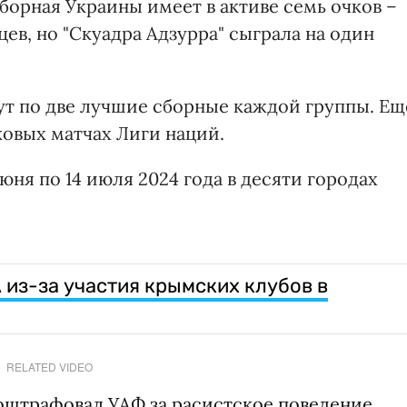
борная Украины имеет в активе семь очков –
ев, но "Скуадра Адзурра" сыграла на один
ут по две лучшие сборные каждой группы. Ещ
ковых матчах Лиги наций.
юня по 14 июля 2024 года в десяти городах
из-за участия крымских клубов в
RELATED VIDEO
оштрафовал УАФ за расистское поведение