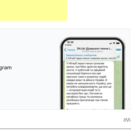
egram