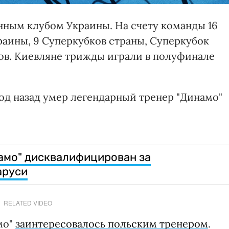
нным клубом Украины. На счету команды 16
раины, 9 Суперкубков страны, Суперкубок
ков. Киевляне трижды играли в полуфинале
 год назад умер легендарный тренер "Динамо"
амо" дисквалифицирован за
аруси
RELATED VIDEO
мо"
заинтересовалось польским тренером
.