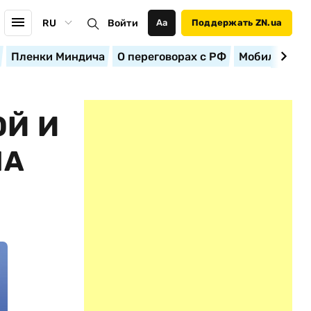
RU
Войти
Аа
Поддержать ZN.ua
Пленки Миндича
О переговорах с РФ
Мобилизация
ОЙ И
ЛА