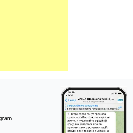
egram