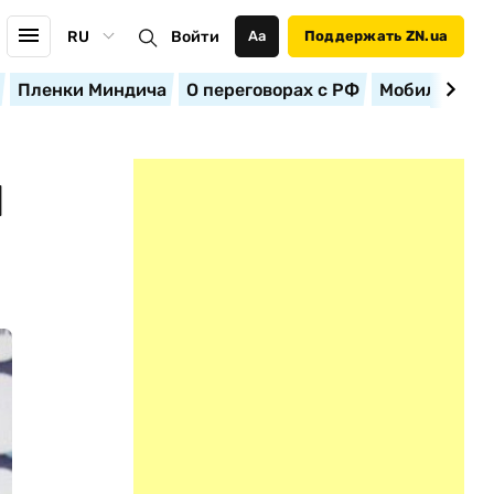
RU
Войти
Аа
Поддержать ZN.ua
Пленки Миндича
О переговорах с РФ
Мобилизация
И