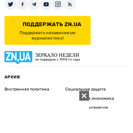
ПОДДЕРЖАТЬ ZN.UA
Поддержать независимую
журналистику!
ЗЕРКАЛО НЕДЕЛИ
не подводим с 1994-го года
АРХИВ
Внутренняя политика
Социальная защита
Международная политика
Зарубежная экономика
Макроуровень
Конфликт интересов
Энергорынок
Экономическая
безопасность
Приватизация
Персоналии