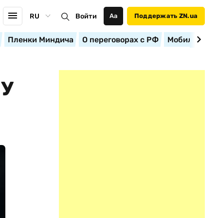
RU
Войти
Аа
Поддержать ZN.ua
Пленки Миндича
О переговорах с РФ
Мобилизация
ДУ