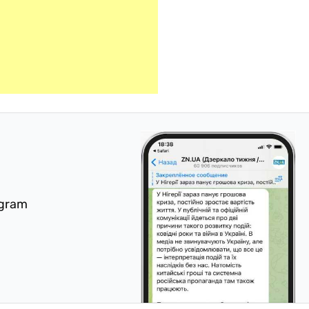
egram