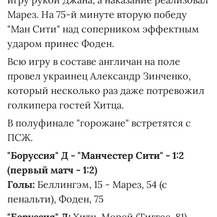
Марез. На 75-й минуте вторую победу
"Ман Сити" над соперником эффектным
ударом принес Фоден.
Всю игру в составе англичан на поле
провел украинец Александр Зинченко,
который несколько раз даже потревожил
голкипера гостей Хитца.
В полуфинале "горожане" встретятся с
ПСЖ.
"Боруссия" Д - "Манчестер Сити" - 1:2
(первый матч - 1:2)
Голы:
Беллингэм, 15 - Марез, 54 (с
пенальти), Фоден, 75
"Боруссия" Д:
Хитц, Морей (Тиггес, 81),