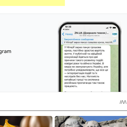
egram