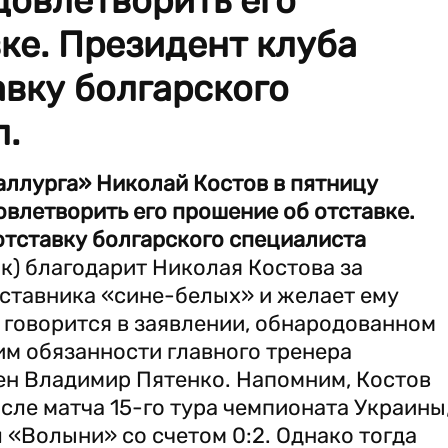
довлетворить его
ке. Президент клуба
авку болгарского
л.
аллурга» Николай Костов в пятницу
овлетворить его прошение об отставке.
отставку болгарского специалиста
к) благодарит Николая Костова за
аставника «сине-белых» и желает ему
- говорится в заявлении, обнародованном
м обязанности главного тренера
ен Владимир Пятенко. Напомним, Костов
сле матча 15-го тура чемпионата Украины
 «Волыни» со счетом 0:2. Однако тогда