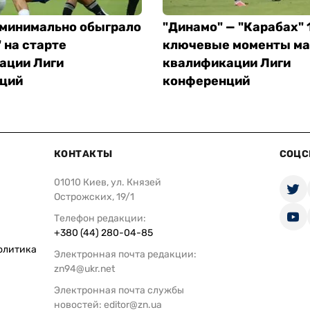
 минимально обыграло
"Динамо" — "Карабах" 1
 на старте
ключевые моменты ма
ации Лиги
квалификации Лиги
ций
конференций
КОНТАКТЫ
СОЦС
01010 Киев, ул. Князей
Острожских, 19/1
Телефон редакции:
+380 (44) 280-04-85
олитика
Электронная почта редакции:
zn94@ukr.net
Электронная почта службы
новостей:
editor@zn.ua