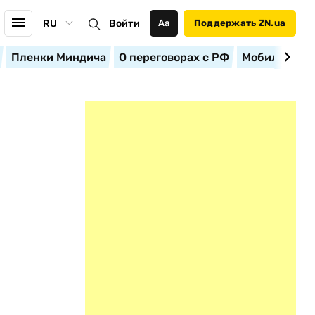
RU
Войти
Аа
Поддержать ZN.ua
Пленки Миндича
О переговорах с РФ
Мобилизация