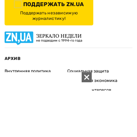
ПОДДЕРЖАТЬ ZN.UA
Поддержать независимую
журналистику!
ЗЕРКАЛО НЕДЕЛИ
не подводим с 1994-го года
АРХИВ
Внутренняя политика
Социальная защита
Международная политика
Зарубежная экономика
Макроуровень
Конфликт интересов
Энергорынок
Экономическая
безопасность
Приватизация
Персоналии
Экономика регионов
Социум
Наука
История