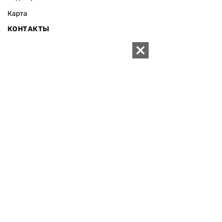
Карта
КОНТАКТЫ
01010 Киев, ул. Князей Острожских, 19/1
Телефон редакции:
+380 (44) 280-04-85
Электронная почта редакции:
zn94@ukr.net
Электронная почта службы новостей:
editor@zn.ua
СОЦСЕТИ
ПОДДЕРЖАТЬ ZN.UA
Поддержать независимую
журналистику!