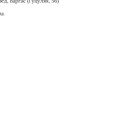
ед, Варгас (Гуцуляк, 56)
а.