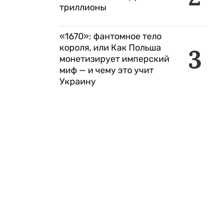
триллионы
«1670»: фантомное тело
короля, или Как Польша
3
монетизирует имперский
миф — и чему это учит
Украину