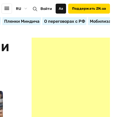
RU
Войти
Аа
Поддержать ZN.ua
Пленки Миндича
О переговорах с РФ
Мобилизация
 И