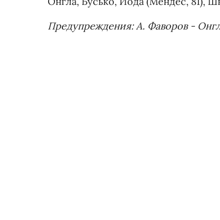
Онгла, Бусько, Йода (Мендес, 81), Шв
Предупреждения: А. Фаворов - Онгл