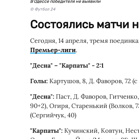
В Одессе победителя не выявили
© Футбол 24
Состоялись матчи 
Сегодня, 14 апреля, тремя поединк
Премьер-лиги
.
"Десна" – "Карпаты" - 2:1
Голы:
Картушов, 8, Д. Фаворов, 72 (с
"Десна":
Паст, Д. Фаворов, Гитченко
90+2), Огиря, Старенький (Волков, 
(Сергийчук, 40)
"Карпаты":
Кучинский, Ковтун, Нест