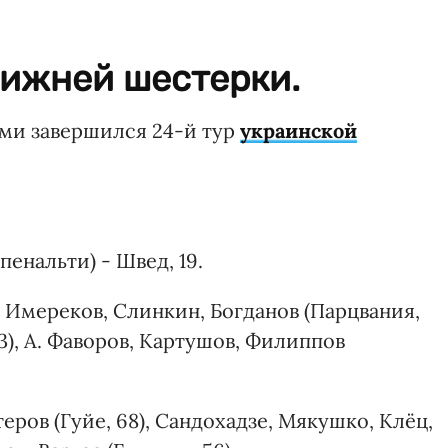
нижней шестерки.
ами завершился 24-й тур
украинской
 пенальти) - Швед, 19.
, Имереков, Слинкин, Богданов (Парцвания,
73), А. Фаворов, Картушов, Филиппов
еров (Гуйе, 68), Сандохадзе, Мякушко, Клёц,