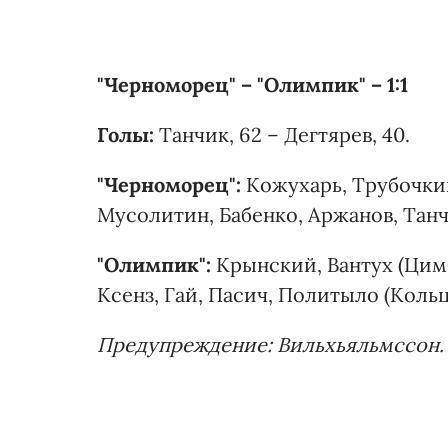
"Черноморец" – "Олимпик" – 1:1
Голы:
Танчик, 62 – Дегтярев, 40.
"Черноморец":
Кожухарь, Трубочкин
Мусолитин, Бабенко, Аржанов, Танчи
"Олимпик":
Крынский, Вантух (Цимб
Ксенз, Гай, Пасич, Политыло (Кольцов
Предупреждение: Вильхьяльмссон.