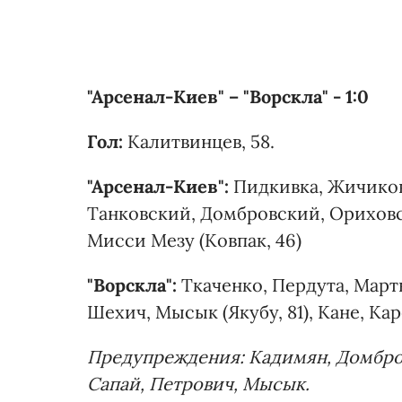
"Арсенал-Киев" – "Ворскла" - 1:0
Гол:
Калитвинцев, 58.
"Арсенал-Киев":
Пидкивка, Жичиков 
Танковский, Домбровский, Ориховс
Мисси Мезу (Ковпак, 46)
"Ворскла":
Ткаченко, Пердута, Марты
Шехич, Мысык (Якубу, 81), Кане, Ка
Предупреждения: Кадимян, Домбров
Сапай, Петрович, Мысык.