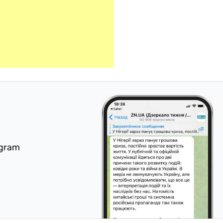
egram