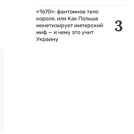
«1670»: фантомное тело
короля, или Как Польша
3
монетизирует имперский
миф — и чему это учит
Украину