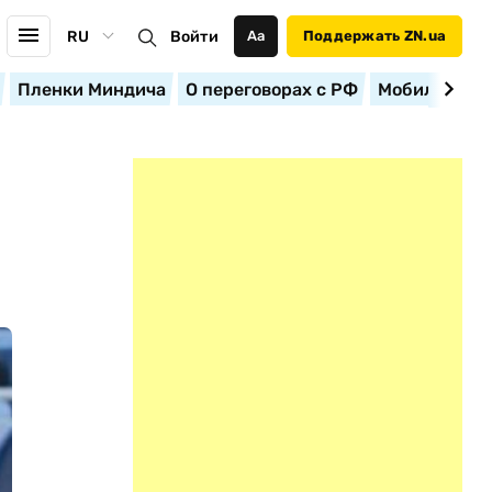
RU
Войти
Аа
Поддержать ZN.ua
Пленки Миндича
О переговорах с РФ
Мобилизация