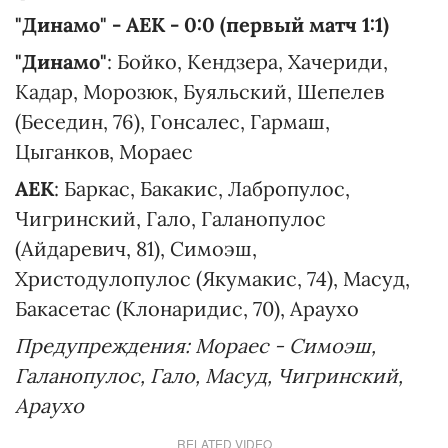
"Динамо" - АЕК - 0:0 (первый матч 1:1)
"Динамо"
: Бойко, Кендзера, Хачериди,
Кадар, Морозюк, Буяльский, Шепелев
(Беседин, 76), Гонсалес, Гармаш,
Цыганков, Мораес
АЕК
: Баркас, Бакакис, Лабропулос,
Чигринский, Гало, Галанопулос
(Айдаревич, 81), Симоэш,
Христодулопулос (Якумакис, 74), Масуд,
Бакасетас (Клонаридис, 70), Араухо
Предупреждения: Мораес - Симоэш,
Галанопулос, Гало, Масуд, Чигринский,
Араухо
RELATED VIDEO